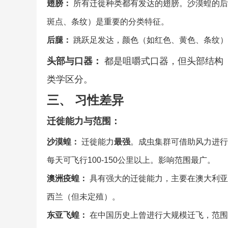
翅膀：
所有迁徙种类都有发达的翅膀。沙漠蝗的后
斑点、条纹）是重要的分类特征。
后腿：
跳跃足发达，颜色（如红色、黄色、条纹）
头部与口器：
都是咀嚼式口器，但头部结构
类学区分。
三、 习性差异
迁徙能力与范围：
沙漠蝗：
迁徙能力
最强
。成虫集群可借助风力进行
每天可飞行100-150公里以上。影响范围最广。
澳洲疫蝗：
具有强大的迁徙能力，主要在澳大利亚
西兰（但未定殖）。
东亚飞蝗：
在中国历史上曾进行大规模迁飞，范围