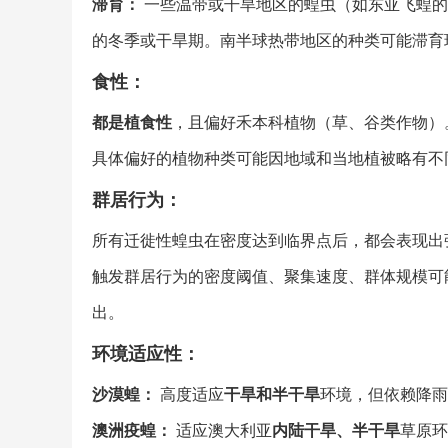
滞育：
一些温带或干旱地区的蝗虫（如东亚飞蝗的
的冬季或干旱期。南半球热带地区的种类可能滞育
食性：
都是植食性
，且偏好禾本科植物（草、谷类作物）
具体偏好的植物种类可能因地域和当地植被略有不
群居行为：
所有迁徙性蝗虫在密度达到临界点后，都会表现出
触发群居行为的密度阈值、聚集速度、群体规模可
出。
环境适应性：
沙漠蝗：
高度适应
干旱和半干旱
环境，但依赖降雨
澳洲疫蝗：
适应澳大利亚
内陆干旱、半干旱
草原环