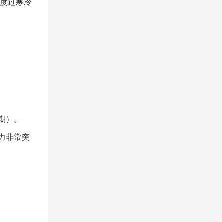
度过寒冷
期）。
力非常突