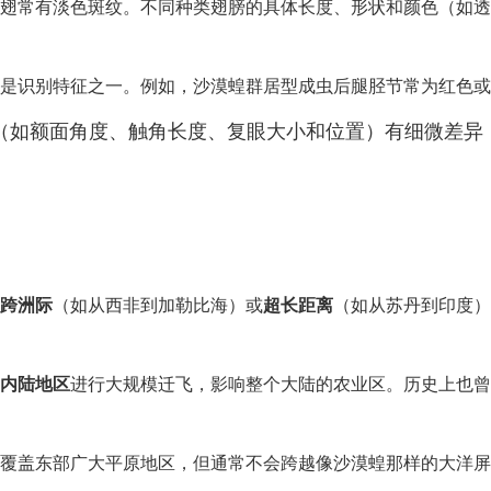
翅常有淡色斑纹。不同种类翅膀的具体长度、形状和颜色（如透
是识别特征之一。例如，沙漠蝗群居型成虫后腿胫节常为红色或
（如额面角度、触角长度、复眼大小和位置）有细微差异
跨洲际
（如从西非到加勒比海）或
超长距离
（如从苏丹到印度）
内陆地区
进行大规模迁飞，影响整个大陆的农业区。历史上也曾
覆盖东部广大平原地区，但通常不会跨越像沙漠蝗那样的大洋屏