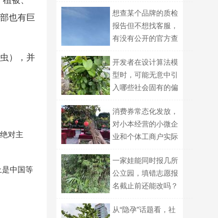
、植被、
想查某个品牌的质检
内部也有巨
报告但不想找客服，
有没有公开的官方查
询入口？
蝗虫），并
开发者在设计算法模
型时，可能无意中引
入哪些社会固有的偏
见与歧视？
消费券常态化发放，
对小本经营的小微企
绝对主
业和个体工商户实际
帮助有多大？
一家娃能同时报几所
上是中国等
公立园，填错志愿报
名截止前还能改吗？
从“隐孕”话题看，社