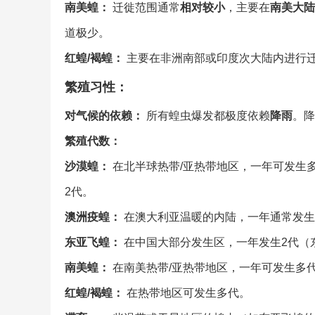
南美蝗：
迁徙范围通常
相对较小
，主要在
南美大陆
道极少。
红蝗/褐蝗：
主要在非洲南部或印度次大陆内进行
繁殖习性：
对气候的依赖：
所有蝗虫爆发都极度依赖
降雨
。降
繁殖代数：
沙漠蝗：
在北半球热带/亚热带地区，一年可发生多
2代。
澳洲疫蝗：
在澳大利亚温暖的内陆，一年通常发生
东亚飞蝗：
在中国大部分发生区，一年发生2代（东
南美蝗：
在南美热带/亚热带地区，一年可发生多
红蝗/褐蝗：
在热带地区可发生多代。