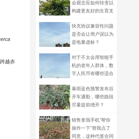
会观念应如何转变以
构建更友好的生育支
持体系？
快充协议兼容性问题
是否会让用户误以为
cerca
是电量虚标？
对于不太会用智能手
跨越赤
机的老年人群体，数
字人民币有哪些适合
他们的使用方式？
暴雨蓝色预警发布后
开车通勤，哪些路段
尽量提前绕开？
销售拿我手机"帮你
操作一下"替我点了
同意，这种代签合同