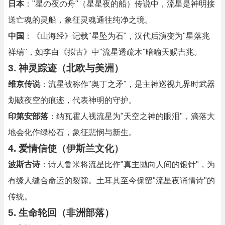
日本
："星の夜の舟"（星星夜的船）传说中，流星是神明接
送亡魂的灵船，象征灵魂通往纯净之境。
中国
：《山海经》记载"星坠为石"，汉代后演变为"星落兆
祥瑞"，如李白《拟古》中"流星透疏木"暗喻天赐吉兆。
3. 神灵踪迹（北欧与美洲）
维京传说
：流星被称作"奥丁之矛"，是主神巡视九界时武器
划破夜空的痕迹，代表神明的守护。
印第安部落
：纳瓦霍人视流星为"天空之神的眼泪"，滴落大
地会化作绿松石，象征悲悯与新生。
4. 爱情信使（伊斯兰文化）
波斯古诗
：诗人鲁米将流星比作"真主抛向人间的银针"，为
有缘人缝合命运的裂隙。土耳其至今保留"流星夜诵情诗"的
传统。
5. 生命轮回（非洲部落）