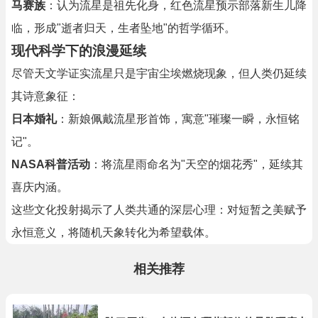
马赛族
：认为流星是祖先化身，红色流星预示部落新生儿降
临，形成"逝者归天，生者坠地"的哲学循环。
现代科学下的浪漫延续
尽管天文学证实流星只是宇宙尘埃燃烧现象，但人类仍延续
其诗意象征：
日本婚礼
：新娘佩戴流星形首饰，寓意"璀璨一瞬，永恒铭
记"。
NASA科普活动
：将流星雨命名为"天空的烟花秀"，延续其
喜庆内涵。
这些文化投射揭示了人类共通的深层心理：对短暂之美赋予
永恒意义，将随机天象转化为希望载体。
相关推荐