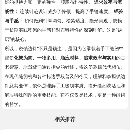
好的抓持力和一定的弹性，顺应布料特性。
追求效率与流
畅性：
连续针迹设计减少了停顿，提高了手缝速度。
经验
与手感：
如何做到针脚均匀、松紧适度、隐形美观，依赖
于长期实践积累的手感和对布料特性的深刻理解。这是“诀
窍”的核心。
所以，说锁边针“不只是锁边”，是因为它承载着手工缝纫中
那份
化繁为简、一物多用、顺应材料、追求效率与实用
的古
老智慧。老裁缝们通过指尖的针线，将这份逻辑代代相传。
在现代缝纫机和各种拷边手段普及的今天，理解和掌握锁边
针及其变体，依然是理解手工缝纫本质、提升缝纫灵活性和
解决特殊问题的重要技能。它不仅仅是技术，更是一种缝纫
的哲学。
相关推荐