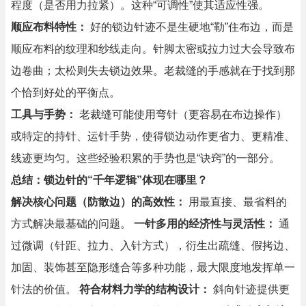
程度（是否用力拉紧）。这种“可调性”使其适应性强。
顺应布料特性：
好的锁边针迹不是生硬地“勒”住布边，而是
顺应布料的纹理和纱线走向。针脚太密或拉力过大会导致布
边卷曲；太松则失去锁边效果。老裁缝的手感就在于找到那
个恰到好处的平衡点。
工具与手势：
老裁缝可能使用弯针（更容易在布边操作）
或特定的持针、运针手势，使得锁边动作更省力、更精准、
线迹更均匀。这些经验积累的手势也是“诀窍”的一部分。
总结：锁边针的“千年逻辑”体现在哪里？
解决核心问题（防散边）的高效性：
用最直接、最省料的
方式解决最基础的问题。
一针多用的经济性与灵活性：
通
过微调（针距、拉力、入针方式），衍生出疏缝、假拷边、
加固、装饰甚至隐形缝合等多种功能，最大限度地发挥单一
针法的价值。
符合材料力学的结构设计：
斜向针迹提供更