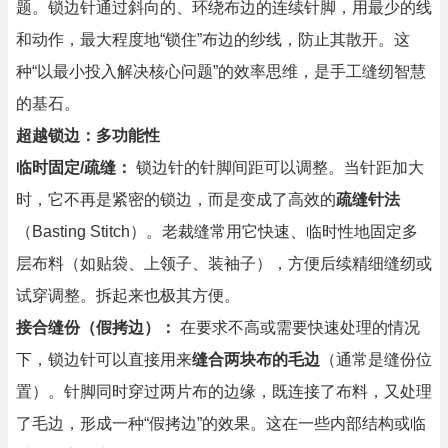
题。锁边针通过斜向的、环绕布边的连续针脚，用最少的线
和动作，最大程度地“锁住”布边的纱线，防止其散开。这
种“以最小投入解决核心问题”的效率思维，是手工缝纫智慧
的基石。
超越锁边：多功能性
临时固定/疏缝：
锁边针的针脚间距可以调整。当针距加大
时，它不再是紧密的锁边，而是变成了高效的
疏缝针法
（Basting Stitch）。老裁缝常用它快速、临时性地固定多
层布料（如贴袋、上领子、装袖子），方便后续精细缝纫或
试穿调整。拆起来也极其方便。
接合缝份（假拷边）：
在要求不高或需要快速处理的情况
下，锁边针可以直接用来
缝合两块布的毛边
（通常是缝份位
置）。针脚同时穿过两片布的边缘，既连接了布料，又处理
了毛边，形成一种“假拷边”的效果。这在一些内部结构或临