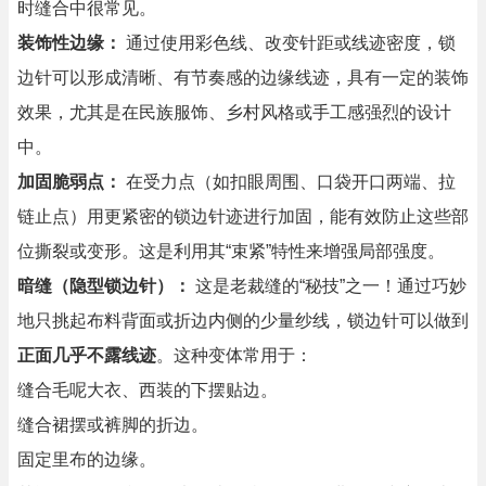
时缝合中很常见。
装饰性边缘：
通过使用彩色线、改变针距或线迹密度，锁
边针可以形成清晰、有节奏感的边缘线迹，具有一定的装饰
效果，尤其是在民族服饰、乡村风格或手工感强烈的设计
中。
加固脆弱点：
在受力点（如扣眼周围、口袋开口两端、拉
链止点）用更紧密的锁边针迹进行加固，能有效防止这些部
位撕裂或变形。这是利用其“束紧”特性来增强局部强度。
暗缝（隐型锁边针）：
这是老裁缝的“秘技”之一！通过巧妙
地只挑起布料背面或折边内侧的少量纱线，锁边针可以做到
正面几乎不露线迹
。这种变体常用于：
缝合毛呢大衣、西装的下摆贴边。
缝合裙摆或裤脚的折边。
固定里布的边缘。