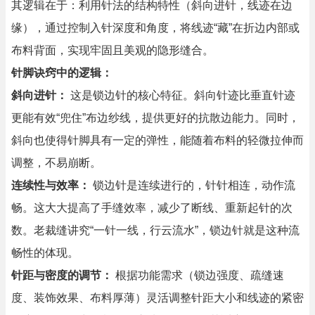
其逻辑在于：利用针法的结构特性（斜向进针，线迹在边
缘），通过控制入针深度和角度，将线迹“藏”在折边内部或
布料背面，实现牢固且美观的隐形缝合。
针脚诀窍中的逻辑：
斜向进针：
这是锁边针的核心特征。斜向针迹比垂直针迹
更能有效“兜住”布边纱线，提供更好的抗散边能力。同时，
斜向也使得针脚具有一定的弹性，能随着布料的轻微拉伸而
调整，不易崩断。
连续性与效率：
锁边针是连续进行的，针针相连，动作流
畅。这大大提高了手缝效率，减少了断线、重新起针的次
数。老裁缝讲究“一针一线，行云流水”，锁边针就是这种流
畅性的体现。
针距与密度的调节：
根据功能需求（锁边强度、疏缝速
度、装饰效果、布料厚薄）灵活调整针距大小和线迹的紧密