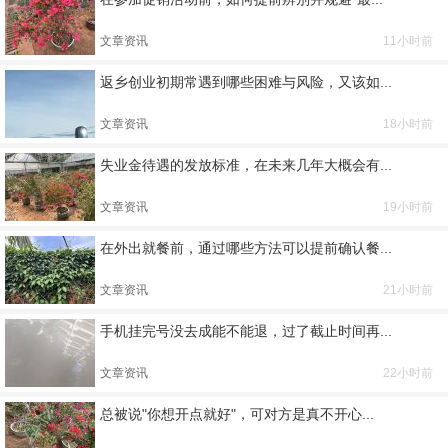
文章资讯
11小时前
返乡创业初期常遇到哪些困难与风险，又该如...
文章资讯
18小时前
失业金待遇的发放标准，在未来几年大概会有...
文章资讯
19小时前
在外出就餐前，通过哪些方法可以提前确认餐...
文章资讯
21小时前
手机挂完号没去成能不能退，过了截止时间再...
文章资讯
22小时前
总被说"你想开点就好"，可对方是真不开心...