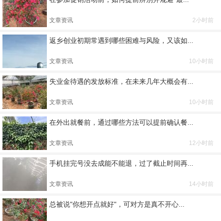
文章资讯
2小时前
返乡创业初期常遇到哪些困难与风险，又该如...
文章资讯
10小时前
失业金待遇的发放标准，在未来几年大概会有...
文章资讯
10小时前
在外出就餐前，通过哪些方法可以提前确认餐...
文章资讯
12小时前
手机挂完号没去成能不能退，过了截止时间再...
文章资讯
14小时前
总被说"你想开点就好"，可对方是真不开心...