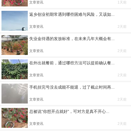
文章资讯
1天前
返乡创业初期常遇到哪些困难与风险，又该如...
文章资讯
2天前
失业金待遇的发放标准，在未来几年大概会有...
文章资讯
2天前
在外出就餐前，通过哪些方法可以提前确认餐...
文章资讯
2天前
手机挂完号没去成能不能退，过了截止时间再...
文章资讯
2天前
总被说"你想开点就好"，可对方是真不开心...
文章资讯
2天前