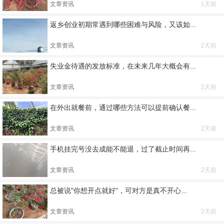
文章资讯
1天前
返乡创业初期常遇到哪些困难与风险，又该如...
文章资讯
2天前
失业金待遇的发放标准，在未来几年大概会有...
文章资讯
2天前
在外出就餐前，通过哪些方法可以提前确认餐...
文章资讯
2天前
手机挂完号没去成能不能退，过了截止时间再...
文章资讯
2天前
总被说"你想开点就好"，可对方是真不开心...
文章资讯
2天前