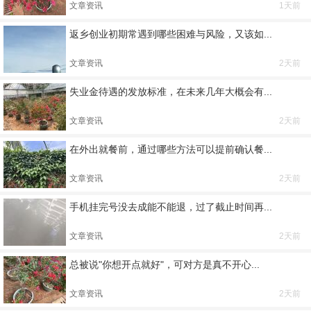
文章资讯
1天前
返乡创业初期常遇到哪些困难与风险，又该如...
文章资讯
2天前
失业金待遇的发放标准，在未来几年大概会有...
文章资讯
2天前
在外出就餐前，通过哪些方法可以提前确认餐...
文章资讯
2天前
手机挂完号没去成能不能退，过了截止时间再...
文章资讯
2天前
总被说"你想开点就好"，可对方是真不开心...
文章资讯
2天前