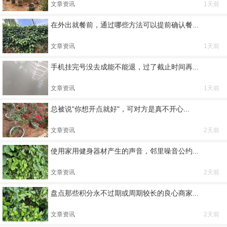
文章资讯
1天前
在外出就餐前，通过哪些方法可以提前确认餐...
文章资讯
1天前
手机挂完号没去成能不能退，过了截止时间再...
文章资讯
1天前
总被说"你想开点就好"，可对方是真不开心...
文章资讯
2天前
使用家用健身器材产生的声音，邻里噪音公约...
文章资讯
2天前
盘点那些积分永不过期或周期较长的良心商家...
文章资讯
2天前