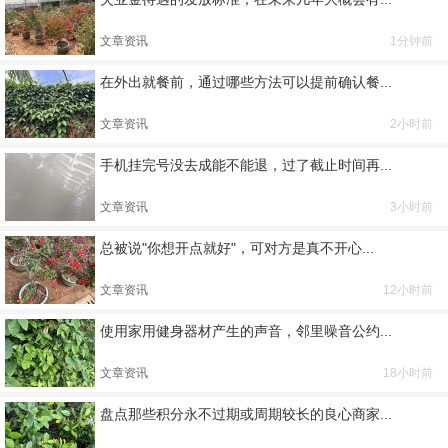
文章资讯
1分钟前
在外出就餐前，通过哪些方法可以提前确认餐...
文章资讯
2小时前
手机挂完号没去成能不能退，过了截止时间再...
文章资讯
3小时前
总被说"你想开点就好"，可对方是真不开心...
文章资讯
12小时前
使用家用健身器材产生的声音，邻里噪音公约...
文章资讯
18小时前
盘点那些积分永不过期或周期较长的良心商家...