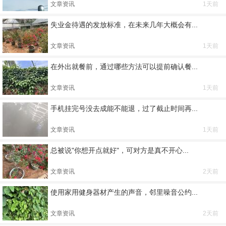
文章资讯
1天前
失业金待遇的发放标准，在未来几年大概会有...
文章资讯
1天前
在外出就餐前，通过哪些方法可以提前确认餐...
文章资讯
1天前
手机挂完号没去成能不能退，过了截止时间再...
文章资讯
1天前
总被说"你想开点就好"，可对方是真不开心...
文章资讯
2天前
使用家用健身器材产生的声音，邻里噪音公约...
文章资讯
2天前